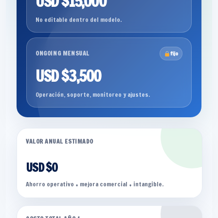
USD $15,000
No editable dentro del modelo.
ONGOING MENSUAL
fijo
USD $3,500
Operación, soporte, monitoreo y ajustes.
VALOR ANUAL ESTIMADO
USD $0
Ahorro operativo + mejora comercial + intangible.