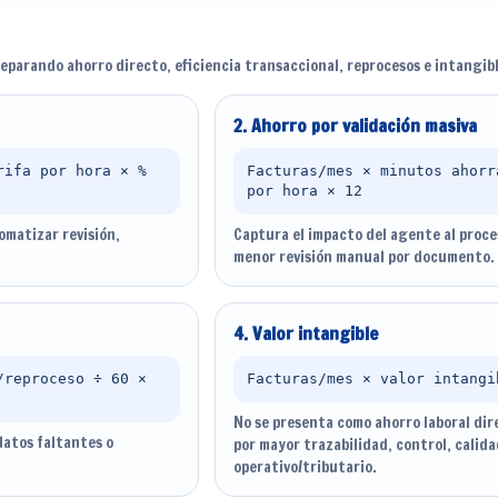
eparando ahorro directo, eficiencia transaccional, reprocesos e intangibl
2. Ahorro por validación masiva
rifa por hora × %
Facturas/mes × minutos ahorr
por hora × 12
omatizar revisión,
Captura el impacto del agente al proce
menor revisión manual por documento.
4. Valor intangible
/reproceso ÷ 60 ×
Facturas/mes × valor intangi
No se presenta como ahorro laboral dir
 datos faltantes o
por mayor trazabilidad, control, calid
operativo/tributario.